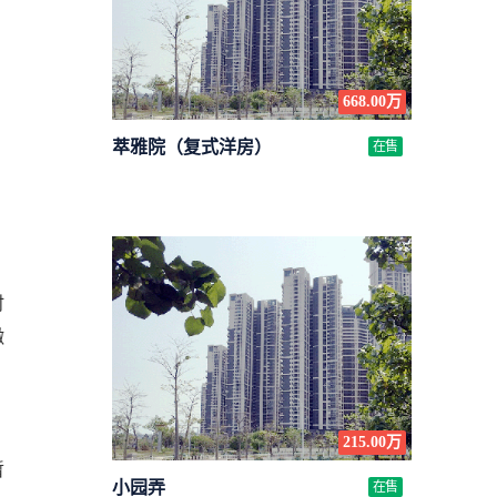
668.00万
萃雅院（复式洋房）
在售
时
缴
215.00万
暂
小园弄
在售