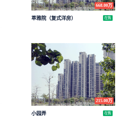
668.00万
萃雅院（复式洋房）
在售
215.00万
小园弄
在售