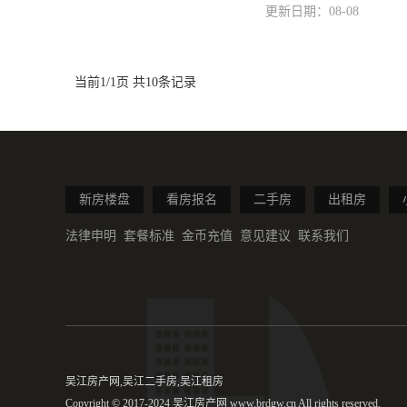
更新日期：08-08
当前1/1页 共10条记录
新房楼盘
看房报名
二手房
出租房
法律申明
套餐标准
金币充值
意见建议
联系我们
吴江房产网,吴江二手房,吴江租房
Copyright © 2017-2024 吴江房产网 www.brdgw.cn All rights reserved.